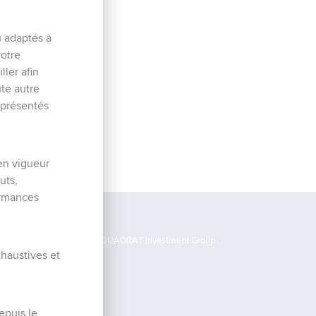
u adaptés à
votre
ller afin
ute autre
 présentés
en vigueur
uts,
ormances
©2026 C-QUADRAT Investment Group
xhaustives et
epuis le