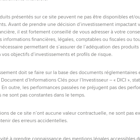
HAUT
duits présentés sur ce site peuvent ne pas être disponibles et/o
ents. Avant de prendre une décision d’investissement impactant 
nancière, il est fortement conseillé de vous adresser à votre consei
s informations financières, légales, comptables ou fiscales ou to
nécessaire permettant de s’assurer de l’adéquation des produits
à vos objectifs d’investissements et profils de risque.
ssement doit se faire sur la base des documents réglementaires 
 Document d’Informations Clés pour l’Investisseur – « DICI », stat
. En outre, les performances passées ne préjugent pas des perf
es ne sont pas constantes dans le temps.
Informations réglementaires
naître
Mentions légales
ions de ce site n’ont aucune valeur contractuelle, ne sont pas e
s
Notice Protection des données
enir des erreurs accidentelles.
nts
s
vité à prendre connaissance des mentions légales accessibles d