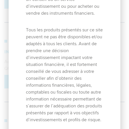
EN SAVOIR PLUS
d’investissement ou pour acheter ou
vendre des instruments financiers.
Tous les produits présentés sur ce site
peuvent ne pas être disponibles et/ou
14. janvier 2019
adaptés à tous les clients. Avant de
prendre une décision
INFORMATION PAR TOUT MOYEN
d’investissement impactant votre
Advenis Investment Managers se nomme désormais C-
situation financière, il est fortement
QUADRAT Asset Management France
conseillé de vous adresser à votre
conseiller afin d’obtenir des
EN SAVOIR PLUS
informations financières, légales,
comptables ou fiscales ou toute autre
information nécessaire permettant de
s’assurer de l’adéquation des produits
présentés par rapport à vos objectifs
18. septembre 2018
d’investissements et profils de risque.