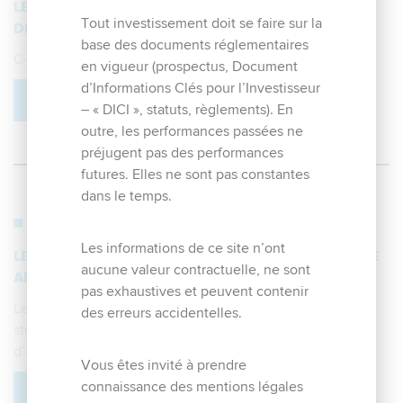
LE NOUVEAU NOM DE LA SOCIÉTÉ DE GESTION EST
Tout investissement doit se faire sur la
DÉSORMAIS LE SUIVANT
base des documents réglementaires
C-QUADRAT Asset Management France
en vigueur (prospectus, Document
d’Informations Clés pour l’Investisseur
EN SAVOIR PLUS
– « DICI », statuts, règlements). En
outre, les performances passées ne
préjugent pas des performances
futures. Elles ne sont pas constantes
dans le temps.
5. décembre 2017
Les informations de ce site n’ont
LES GROUPES C-QUADRAT ET ADVENIS NOUENT UNE
aucune valeur contractuelle, ne sont
ALLIANCE STRATÉGIQUE
pas exhaustives et peuvent contenir
Les groupes C-Quadrat et Advenis nouent une alliance
des erreurs accidentelles.
stratégique en vue d’une prise de participation majoritaire
d’Advenis IM par C-Quadrat
Vous êtes invité à prendre
connaissance des mentions légales
EN SAVOIR PLUS