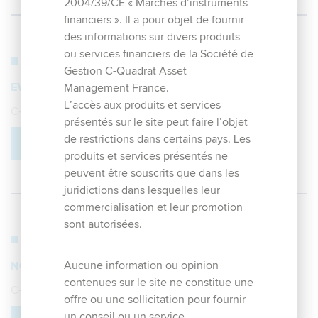
2004/39/CE « Marchés d’instruments
financiers ». Il a pour objet de fournir
des informations sur divers produits
ou services financiers de la Société de
5. décembre 2019
Gestion C-Quadrat Asset
EVOLUTION DU FCP US OPÉRA
Management France.
L’accès aux produits et services
C-QUADRAT Asset Management France
présentés sur le site peut faire l’objet
de restrictions dans certains pays. Les
EN SAVOIR PLUS
produits et services présentés ne
peuvent être souscrits que dans les
juridictions dans lesquelles leur
commercialisation et leur promotion
sont autorisées.
31. janvier 2019
Aucune information ou opinion
NOUVELLE ÉVOLUTION DE LA SICAV AIM LUX
contenues sur le site ne constitue une
C-QUADRAT Asset Management France
offre ou une sollicitation pour fournir
un conseil ou un service