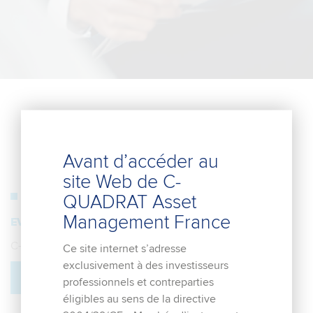
NOS
ACTUALITÉS
Avant d’accéder au
site Web de C-
13. décembre 2019
QUADRAT Asset
Management France
EVOLUTION DE LA SICAV AIM LUX
C-QUADRAT Asset Management France
Ce site internet s’adresse
exclusivement à des investisseurs
EN SAVOIR PLUS
professionnels et contreparties
éligibles au sens de la directive